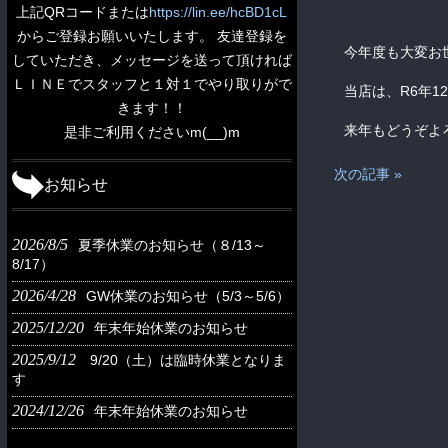
上記QRコードまたは
https://lin.ee/hcBD1cL
からご登録お願いいたします。 友達登録を
今年度も大変お
していただき、メッセージを送って頂ければ
ＬＩＮＥでスタッフと１対１でやり取りがで
当店は、R6年1
きます！！
来年もどうぞよ
是非ご利用くださいm(__)m
次の記事 »
お知らせ
2026/8/5
夏季休業のお知らせ（８/13～
8/17）
2026/4/28
GW休業のお知らせ（5/3～5/6）
2025/12/20
年末年始休業のお知らせ
2025/9/12
9/20（土）は臨時休業となりま
す
2024/12/26
年末年始休業のお知らせ