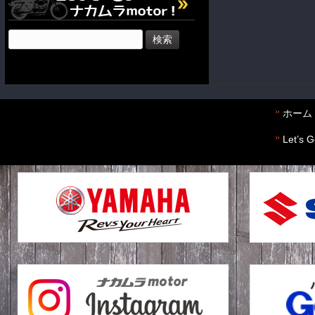
検
索:
ホーム
Let’s 