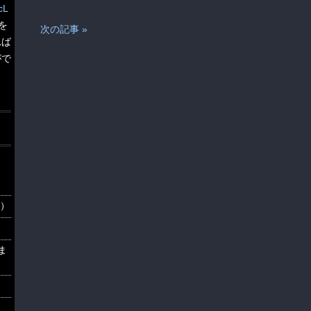
cL
を
次の記事 »
れば
がで
6）
ま