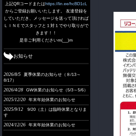
上記QRコードまたは
https://lin.ee/hcBD1cL
からご登録お願いいたします。 友達登録を
していただき、メッセージを送って頂ければ
ＬＩＮＥでスタッフと１対１でやり取りがで
きます！！
是非ご利用くださいm(__)m
お知らせ
2026/8/5
夏季休業のお知らせ（８/13～
8/17）
2026/4/28
GW休業のお知らせ（5/3～5/6）
2025/12/20
年末年始休業のお知らせ
2025/9/12
9/20（土）は臨時休業となりま
す
2024/12/26
年末年始休業のお知らせ