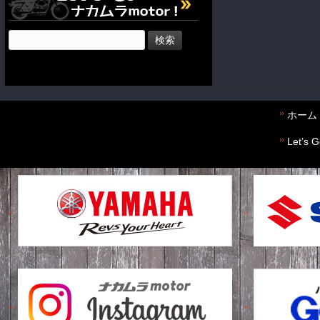
検
索:
ホーム
Let’s 