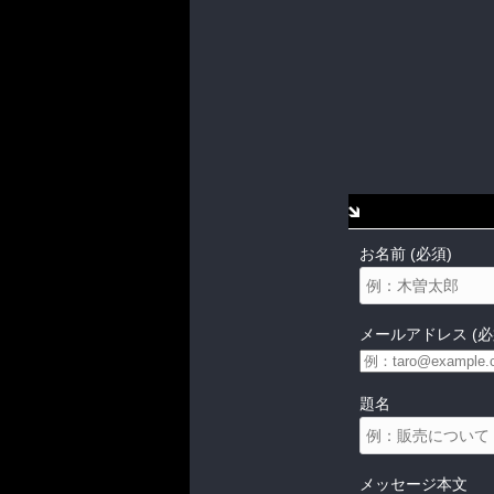
お名前 (必須)
メールアドレス (必
題名
メッセージ本文