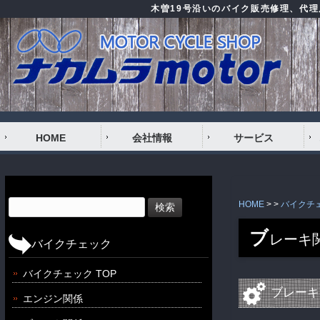
木曽19号沿いのバイク販売修理、代
HOME
会社情報
サービス
検
HOME
> >
バイクチェッ
索:
ブ
レーキ
バイクチェック
バイクチェック TOP
ブレーキ
エンジン関係