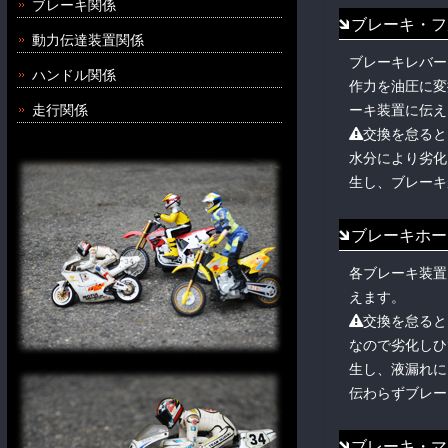
ブレーキ関係
ブレーキ・フ
動力伝達装置関係
ブレーキレバー
ハンドル関係
作力を油圧に変
走行関係
ーキ装置に伝え
交換を怠ると
水分により劣化
生し、ブレーキ
ブレーキホー
各ブレーキ装置
えます。
交換を怠ると
なので劣化しひ
生し、液漏れに
伝わらずブレー
ブレーキ・マ