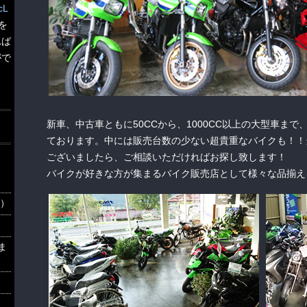
cL
を
れば
がで
新車、中古車ともに50CCから、1000CC以上の大型車ま
ております。中には販売台数の少ない超貴重なバイクも！！
ございましたら、ご相談いただければお探し致します！
バイクが好きな方が集まるバイク販売店として様々な品揃え
6）
ま